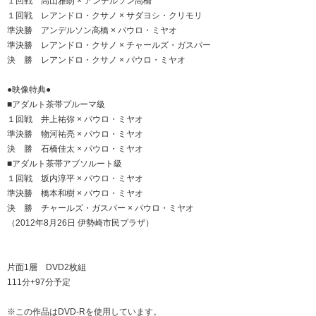
１回戦 高山雅朗 × アンデルソン高橋
１回戦 レアンドロ・クサノ × サダヨシ・クリモリ
準決勝 アンデルソン高橋 × パウロ・ミヤオ
準決勝 レアンドロ・クサノ × チャールズ・ガスパー
決 勝 レアンドロ・クサノ × パウロ・ミヤオ
●映像特典●
■アダルト茶帯プルーマ級
１回戦 井上祐弥 × パウロ・ミヤオ
準決勝 物河祐亮 × パウロ・ミヤオ
決 勝 石橋佳太 × パウロ・ミヤオ
■アダルト茶帯アブソルート級
１回戦 坂内淳平 × パウロ・ミヤオ
準決勝 橋本和樹 × パウロ・ミヤオ
決 勝 チャールズ・ガスパー × パウロ・ミヤオ
（2012年8月26日 伊勢崎市民プラザ）
片面1層 DVD2枚組
111分+97分予定
※この作品はDVD-Rを使用しています。