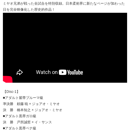
ミヤオ兄弟が戦った全試合を特別収録。日本柔術界に新たなページが加わった
日を完全映像化した歴史的作品！
【Disc-1】
■アダルト紫帯プルーマ級
準決勝 頼藤 暁 × ジョアオ・ミヤオ
決 勝 橋本知之 × ジョアオ・ミヤオ
■アダルト黒帯ガロ級
決 勝 戸所誠哲 × イ・サンス
■アダルト黒帯ペナ級