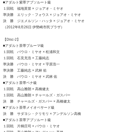
■アダルト紫帯アブソルート級
１回戦 福地英冒 × ジョアオ・ミヤオ
準決勝 エリック・フォウス × ジョアオ・ミヤオ
決 勝 ジエメルソン・ハッタ × ジョアオ・ミヤオ
（2012年8月26日 伊勢崎市民プラザ）
【Disc-2】
■アダルト茶帯プルーマ級
１回戦 パウロ・ミヤオ × 松浦和文
１回戦 石見充浩 × 工藤純志
準決勝 パウロ・ミヤオ × 宇原浩一
準決勝 工藤純志 × 武林 佑
決 勝 パウロ・ミヤオ × 武林 佑
■アダルト茶帯ペナ級
１回戦 高山雅朗 × 高橋健太
１回戦 高山雅朗 × チャールズ・ガスパー
決 勝 チャールズ・ガスパー × 高橋健太
■アダルト茶帯メイオペサード級
決 勝 サダヨシ・クリモリ × アンデルソン高橋
■アダルト茶帯アブソルート級
１回戦 片桐庄司 × パウロ・ミヤオ