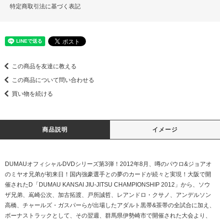
特定商取引法に基づく表記
この商品を友達に教える
この商品について問い合わせる
買い物を続ける
商品説明
イメージ
DUMAUオフィシャルDVDシリーズ第3弾！2012年8月、噂のパウロ&ジョアオ
のミヤオ兄弟が初来日！国内強豪選手との夢のカードが続々と実現！大阪で開
催されたD「DUMAU KANSAI JIU-JITSU CHAMPIONSHIP 2012」から、ソウ
ザ兄弟、嶌崎公次、加古拓渡、戸所誠哲、レアンドロ・クサノ、アンデルソン
高橋、チャールズ・ガスパーらが出場したアダルト黒帯&茶帯の全試合に加え、
ボーナストラックとして、その翌週、群馬県伊勢崎市で開催された大会より、