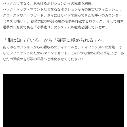
バックだけでなく、あらゆるポジションからの完遂を網羅。
バック・トップ・マウントなど盤石なポジションからの確実なフィニッシュ 。
クローズドやハーフガード、さらにはサイドで回ってきた相手へのカウンター
（ネズミ捕り）。 鉄壁の防御を誇る亀の姿勢を打破するロジック 。そして白木
選手の代名詞である「小手絞り」のシステムを徹底公開しています 。
「形は知っている」から「確実に極められる」へ。
あらゆるポジションからの襟絞めのディテールと、ディフェンスへの対処、そ
してフィニッシュのためのマインドセット。この3つで極めの成功率を上げ、あ
なたの襟絞めを必殺の武器へと進化させてください！