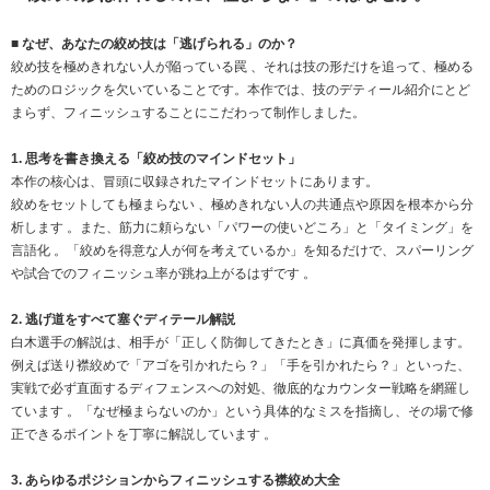
■ なぜ、あなたの絞め技は「逃げられる」のか？
絞め技を極めきれない人が陥っている罠 、それは技の形だけを追って、極める
ためのロジックを欠いていることです。本作では、技のデティール紹介にとど
まらず、フィニッシュすることにこだわって制作しました。
1. 思考を書き換える「絞め技のマインドセット」
本作の核心は、冒頭に収録されたマインドセットにあります。
絞めをセットしても極まらない 、極めきれない人の共通点や原因を根本から分
析します 。また、筋力に頼らない「パワーの使いどころ」と「タイミング」を
言語化 。「絞めを得意な人が何を考えているか」を知るだけで、スパーリング
や試合でのフィニッシュ率が跳ね上がるはずです 。
2. 逃げ道をすべて塞ぐディテール解説
白木選手の解説は、相手が「正しく防御してきたとき」に真価を発揮します。
例えば送り襟絞めで「アゴを引かれたら？」「手を引かれたら？」といった、
実戦で必ず直面するディフェンスへの対処、徹底的なカウンター戦略を網羅し
ています 。「なぜ極まらないのか」という具体的なミスを指摘し、その場で修
正できるポイントを丁寧に解説しています 。
3. あらゆるポジションからフィニッシュする襟絞め大全