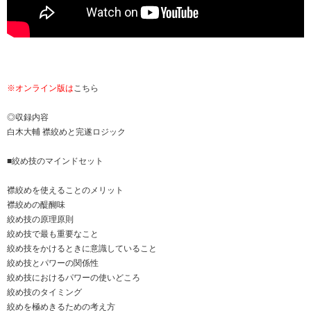
※オンライン版は
こちら
◎収録内容
白木大輔 襟絞めと完遂ロジック
■絞め技のマインドセット
襟絞めを使えることのメリット
襟絞めの醍醐味
絞め技の原理原則
絞め技で最も重要なこと
絞め技をかけるときに意識していること
絞め技とパワーの関係性
絞め技におけるパワーの使いどころ
絞め技のタイミング
絞めを極めきるための考え方