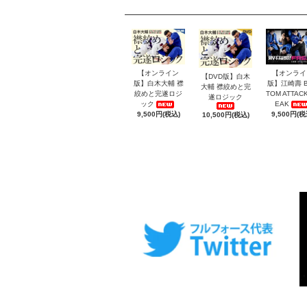
【オンライン
【オンライ
【DVD版】白木
版】白木大輔 襟
版】江崎壽 B
大輔 襟絞めと完
絞めと完遂ロジ
TOM ATTACK
遂ロジック
ック
EAK
9,500円(税込)
9,500円(税
10,500円(税込)