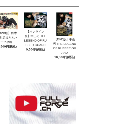
【オンライン
DVD版】白木
版】中山巧 THE
輔 足抜きとハ
【DVD版】中山
LEGEND OF RU
ーフ攻略
巧 THE LEGEND
BBER GUARD
,500円(税込)
OF RUBBER GU
9,500円(税込)
ARD
10,500円(税込)