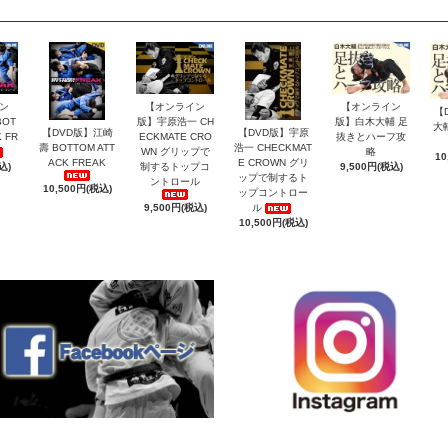
ン
【オンライン
【オンライン
【
OT
版】宇原浩一 CH
版】白木大輔 足
大
【DVD版】江崎
【DVD版】宇原
 FR
ECKMATE CRO
抜きとハーフ攻
壽 BOTTOM ATT
浩一 CHECKMAT
WN グリップで
略
10
ACK FREAK
E CROWN グリ
込)
制するトップコ
9,500円(税込)
ップで制するト
ントロール
10,500円(税込)
ップコントロー
9,500円(税込)
ル
10,500円(税込)