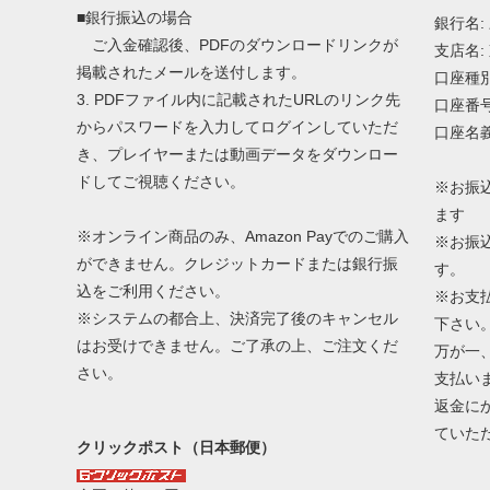
■銀行振込の場合
銀行名:
ご入金確認後、PDFのダウンロードリンクが
支店名:
掲載されたメールを送付します。
口座種別
3. PDFファイル内に記載されたURLのリンク先
口座番号:
からパスワードを入力してログインしていただ
口座名義
き、プレイヤーまたは動画データをダウンロー
ドしてご視聴ください。
※お振
ます
※オンライン商品のみ、Amazon Payでのご購入
※お振
ができません。クレジットカードまたは銀行振
す。
込をご利用ください。
※お支
※システムの都合上、決済完了後のキャンセル
下さい
はお受けできません。ご了承の上、ご注文くだ
万が一
さい。
支払い
返金に
ていた
クリックポスト（日本郵便）