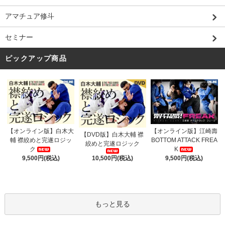
アマチュア修斗
セミナー
ピックアップ商品
【オンライン版】白木大
【オンライン版】江崎壽
【DVD版】白木大輔 襟
輔 襟絞めと完遂ロジッ
BOTTOM ATTACK FREA
絞めと完遂ロジック
ク
K
9,500円(税込)
9,500円(税込)
10,500円(税込)
もっと見る