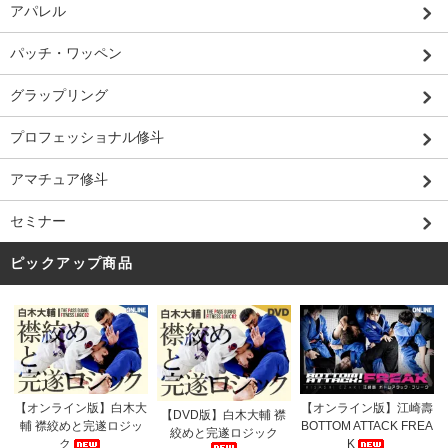
アパレル
パッチ・ワッペン
グラップリング
プロフェッショナル修斗
アマチュア修斗
セミナー
ピックアップ商品
【オンライン版】白木大
【オンライン版】江崎壽
【DVD版】白木大輔 襟
輔 襟絞めと完遂ロジッ
BOTTOM ATTACK FREA
絞めと完遂ロジック
ク
K