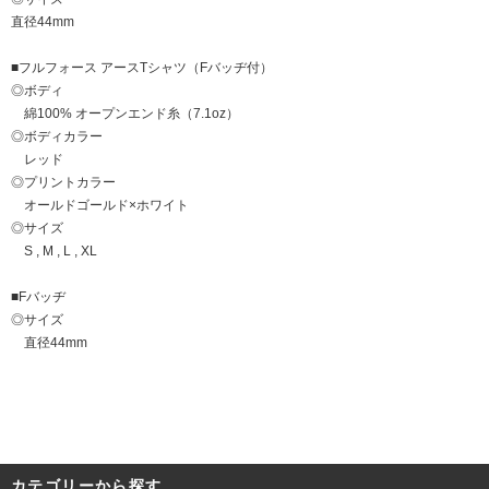
直径44mm
■フルフォース アースTシャツ（Fバッヂ付）
◎ボディ
綿100% オープンエンド糸（7.1oz）
◎ボディカラー
レッド
◎プリントカラー
オールドゴールド×ホワイト
◎サイズ
S , M , L , XL
■Fバッヂ
◎サイズ
直径44mm
カテゴリーから探す