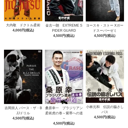
大内敬 ドクトル柔術
金古一朗 EXTREME S
ヨースキ・ストー Xガー
4,000円(税込)
PIDER GUARD
ドスーパーゼミ
4,500円(税込)
4,500円(税込)
小林元和 伝説の脇さし
吉岡崇人 パース・ザ・B
桑原幸一 ブラジリアン
パス
JJドリル
柔術虎の巻～紫帯への道
4,500円(税込)
4,500円(税込)
～
4,500円(税込)