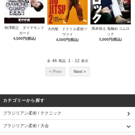
柿澤剛之 ダイヤモンド
岡本裕士 鬼極め コムロ
大内敬 ドクトル柔術ツ
ガード
ック
ヴァイ
4,500円(税込)
5,000円(税込)
4,500円(税込)
46
1
12
全
商品
-
表示
< Prev
Next >
カテゴリーから探す
ブラジリアン柔術 / テクニック
ブラジリアン柔術 / 大会