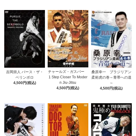
チャールズ・ガスパー
吉岡崇人 パース・ザ・
桑原幸一 ブラジリアン
1 Step Closer To Moder
ベリンボロ
柔術虎の巻～青帯への道
n Jiu-Jitsu
4,500円(税込)
～
4,500円(税込)
4,500円(税込)