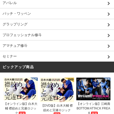
アパレル
パッチ・ワッペン
グラップリング
プロフェッショナル修斗
アマチュア修斗
セミナー
ピックアップ商品
【オンライン版】白木大
【オンライン版】江崎壽
【DVD版】白木大輔 襟
輔 襟絞めと完遂ロジッ
BOTTOM ATTACK FREA
絞めと完遂ロジック
ク
K