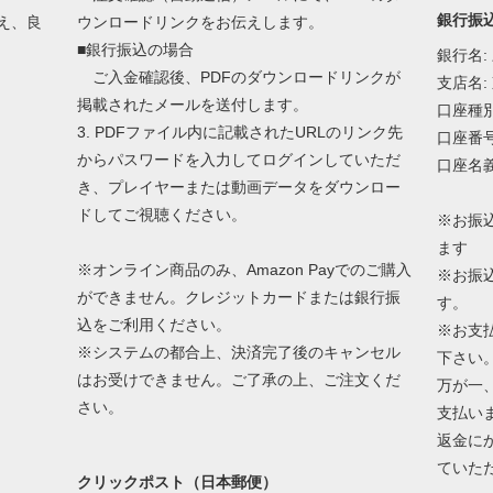
銀行振
え、良
ウンロードリンクをお伝えします。
■銀行振込の場合
銀行名:
ご入金確認後、PDFのダウンロードリンクが
支店名:
掲載されたメールを送付します。
口座種別
3. PDFファイル内に記載されたURLのリンク先
口座番号:
からパスワードを入力してログインしていただ
口座名義
き、プレイヤーまたは動画データをダウンロー
ドしてご視聴ください。
※お振
ます
※オンライン商品のみ、Amazon Payでのご購入
※お振
ができません。クレジットカードまたは銀行振
す。
込をご利用ください。
※お支
※システムの都合上、決済完了後のキャンセル
下さい
はお受けできません。ご了承の上、ご注文くだ
万が一
さい。
支払い
返金に
ていた
クリックポスト（日本郵便）