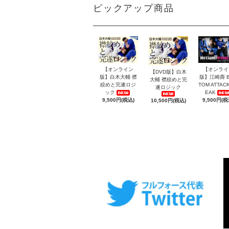
ピックアップ商品
【オンライン
【オンライ
【DVD版】白木
版】白木大輔 襟
版】江崎壽 B
大輔 襟絞めと完
絞めと完遂ロジ
TOM ATTACK
遂ロジック
ック
EAK
9,500円(税込)
9,500円(税
10,500円(税込)