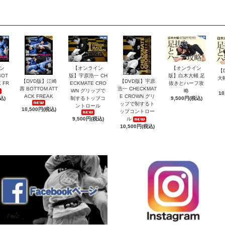
ン
【オンライン
【オンライン
【
OT
版】宇原浩一 CH
版】白木大輔 足
大
【DVD版】江崎
【DVD版】宇原
 FR
ECKMATE CRO
抜きとハーフ攻
壽 BOTTOM ATT
浩一 CHECKMAT
WN グリップで
略
10
ACK FREAK
E CROWN グリ
込)
制するトップコ
9,500円(税込)
ップで制するト
ントロール
10,500円(税込)
ップコントロー
9,500円(税込)
ル
10,500円(税込)