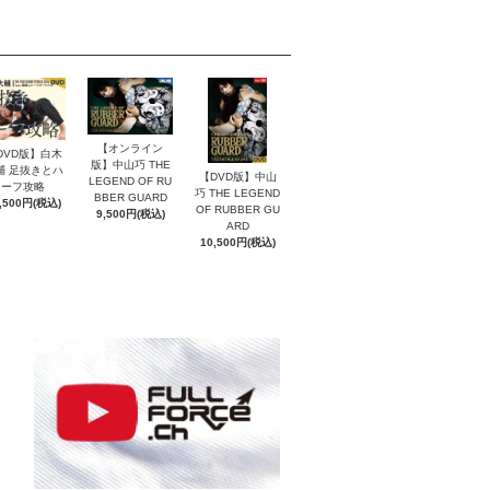
【オンライン
DVD版】白木
版】中山巧 THE
輔 足抜きとハ
【DVD版】中山
LEGEND OF RU
ーフ攻略
巧 THE LEGEND
BBER GUARD
,500円(税込)
OF RUBBER GU
9,500円(税込)
ARD
10,500円(税込)