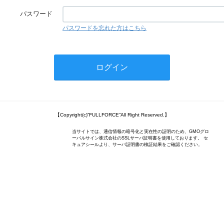
パスワード
パスワードを忘れた方はこちら
【Copyright(c)”FULLFORCE”All Right Reserved.】
当サイトでは、通信情報の暗号化と実在性の証明のため、GMOグロ
ーバルサイン株式会社のSSLサーバ証明書を使用しております。 セ
キュアシールより、サーバ証明書の検証結果をご確認ください。